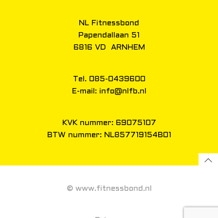
NL Fitnessbond
Papendallaan 51
6816 VD ARNHEM
Tel. 085-0439600
E-mail: info@nlfb.nl
KVK nummer: 69075107
BTW nummer: NL857719154B01
© www.fitnessbond.nl